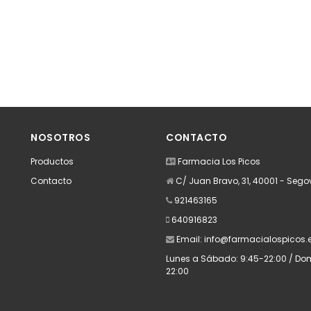
NOSOTROS
CONTACTO
Productos
Farmacia Los Picos
Contacto
C/ Juan Bravo, 31, 40001 - Sego
921463165
640916823
Email:
info@farmacialospicos.
Lunes a Sábado: 9:45-22:00 / Domi
22:00