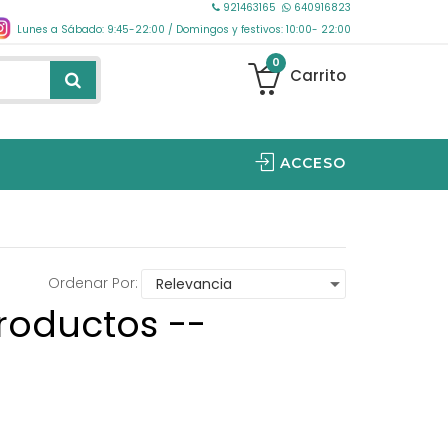
921463165
640916823
Lunes a Sábado: 9:45-22:00 / Domingos y festivos: 10:00- 22:00
0
Carrito
ACCESO
Ordenar Por:
roductos --