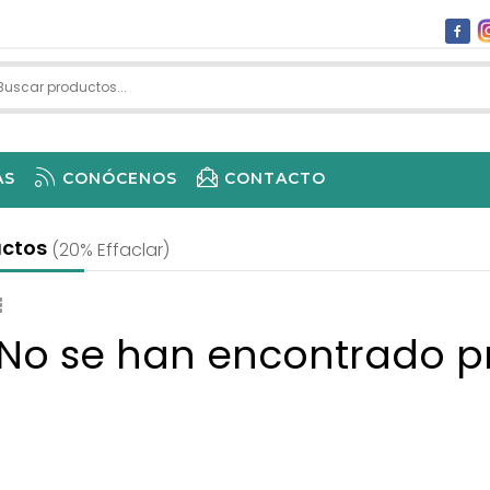
AS
CONÓCENOS
CONTACTO
 1ª UD /-55% 2ª UD
uctos
(20% Effaclar)
 No se han encontrado p