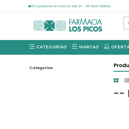
Tus productos en casa en sólo 24 - 48 horas hábiles
CATEGORÍAS
MARCAS
OFERT
AVÈNE SOLARES, -15% DE DESCUENTO 1ª UNIDAD -40% EN LA 2ª UNIDAD
NEUTRÓGENA SOLARES -25%
Prod
Categorías
--