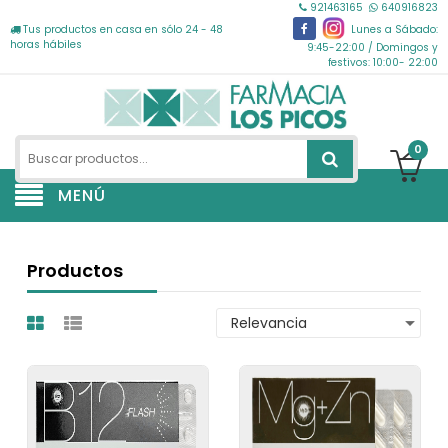
921463165
640916823
Tus productos en casa en sólo 24 - 48
Lunes a Sábado:
horas hábiles
9:45-22:00 / Domingos y
festivos: 10:00- 22:00
0
MENÚ
Productos