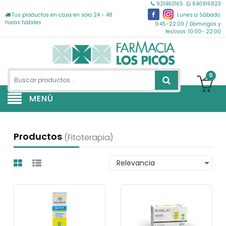
921463165
640916823
Tus productos en casa en sólo 24 - 48
Lunes a Sábado:
horas hábiles
9:45-22:00 / Domingos y
festivos: 10:00- 22:00
0
MENÚ
Productos
(fitoterapia)