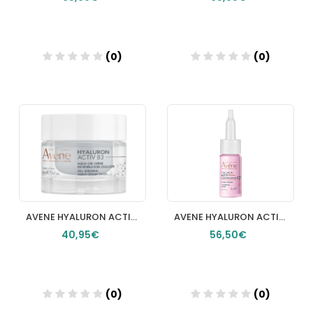
(0)
(0)
Añadir
Añadir
AVENE HYALURON ACTIV B3 AQUA GEL CREMA REGENERADORA CELULAR 1 TARRO 50 ML
AVENE HYALURON ACTIV PROCEDURE SERUM TENSOR 1 FRASCO 18 ML + 1 AMPOLLA 2 ML
40,95€
56,50€
(0)
(0)