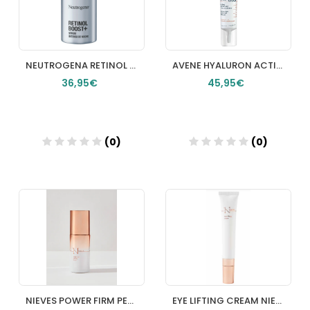
NEUTROGENA RETINOL BOOST+ SERUM INTENSO DE NOCHE 1 ENVASE 30 ML
AVENE HYALURON ACTIV PROCEDURE CREMA MICROLIFT OJOS & LABIOS 1 ENVASE 15 ML
36,95€
45,95€
(0)
(0)
Añadir
Añadir
NIEVES POWER FIRM PEPTIDE SERUM 30ML
EYE LIFTING CREAM NIEVES BY NIEVES ALVAREZ 1 ENVASE 15 ML