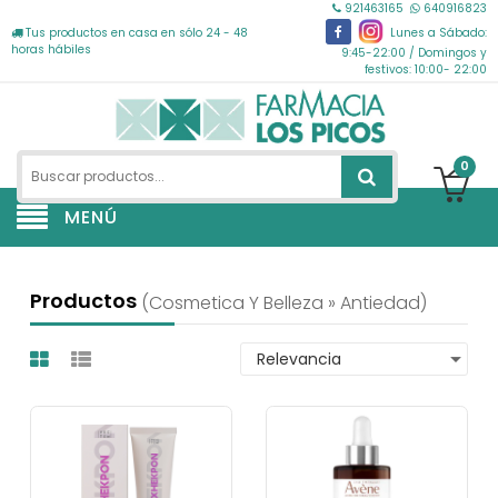
921463165
640916823
Tus productos en casa en sólo 24 - 48
Lunes a Sábado:
horas hábiles
9:45-22:00 / Domingos y
festivos: 10:00- 22:00
0
MENÚ
Productos
(cosmetica Y Belleza » Antiedad)