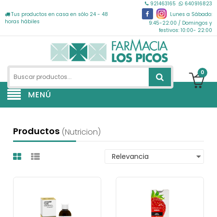
921463165
640916823
Tus productos en casa en sólo 24 - 48
Lunes a Sábado:
horas hábiles
9:45-22:00 / Domingos y
festivos: 10:00- 22:00
0
MENÚ
Productos
(nutricion)