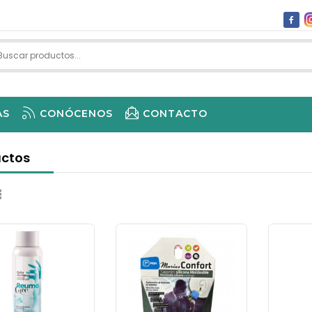
AS
CONÓCENOS
CONTACTO
 1ª UD /-55% 2ª UD
ctos