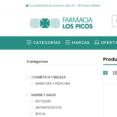
Tus productos en casa en sólo 24 - 48 horas hábiles
CATEGORÍAS
MARCAS
OFERT
AVÈNE SOLARES, -15% DE DESCUENTO 1ª UNIDAD -40% EN LA 2ª UNIDAD
NEUTRÓGENA SOLARES -25%
Produ
Categorías
COSMÉTICA Y BELLEZA
MANICURA Y PEDICURA
HIGIENE Y SALUD
BOTIQUÍN
ANTIMOSQUITOS
BUCAL