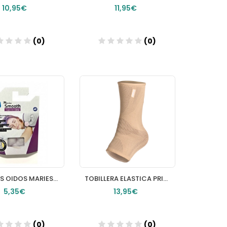
10,95€
11,95€
(0)
(0)
Añadir
Añadir
TAPONES OIDOS MARIES CERA 6 U
TOBILLERA ELASTICA PRIM AQTIVO SKIN 1 UNIDAD TALLA S
5,35€
13,95€
(0)
(0)