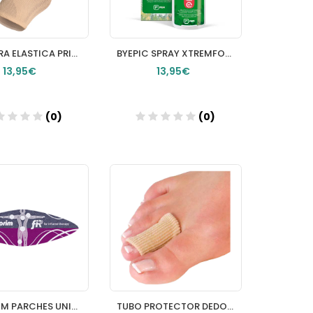
TOBILLERA ELASTICA PRIM AQTIVO SKIN 1 UNIDAD TALLA M
BYEPIC SPRAY XTREMFORTE REPELENTE DE INSECTOS 1 SPRAY 100 ML
13,95€
13,95€
(0)
(0)
Añadir
Añadir
FISIOPRIM PARCHES UNIVERSALES 3 PARCHES
TUBO PROTECTOR DEDOS RECUBRIMIENTO INTERIOR GEL COMFORGEL TEJIDO CANALE 15 CM DIAMETRO 2 UNIDAD