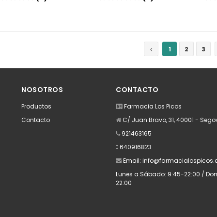
Añadir
Añadir
1
2
3
NOSOTROS
CONTACTO
Productos
Farmacia Los Picos
Contacto
C/ Juan Bravo, 31, 40001 - Sego
921463165
640916823
Email:
info@farmacialospicos.
Lunes a Sábado: 9:45-22:00 / Domi
22:00