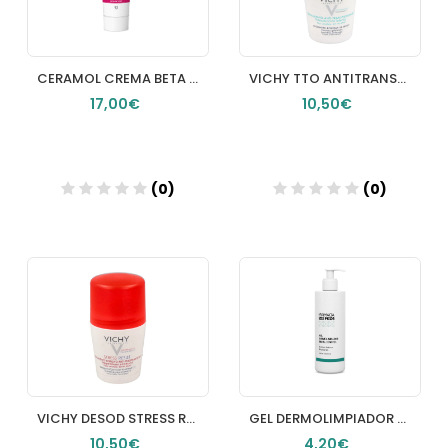
CERAMOL CREMA BETA COMPLEX 1 ENVASE 50 ML
VICHY TTO ANTITRANSPIRANTE EFICACIA 48 H ROLLON 50 ML
17,00€
10,50€
(0)
(0)
Añadir
Añadir
VICHY DESOD STRESS RESIST 50ML
GEL DERMOLIMPIADOR BIOMA CONTROL FARMACIA LOS PICOS 20ML
10,50€
4,20€