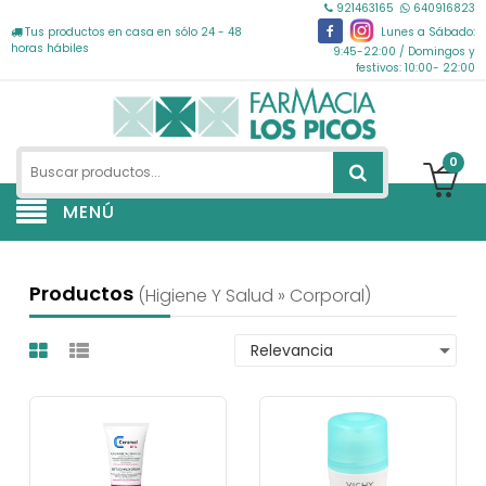
921463165
640916823
Tus productos en casa en sólo 24 - 48
Lunes a Sábado:
horas hábiles
9:45-22:00 / Domingos y
festivos: 10:00- 22:00
0
MENÚ
Productos
(higiene Y Salud » Corporal)