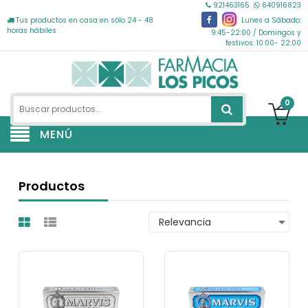
921463165
640916823
Tus productos en casa en sólo 24 - 48
Lunes a Sábado:
horas hábiles
9:45-22:00 / Domingos y
festivos: 10:00- 22:00
0
MENÚ
Productos