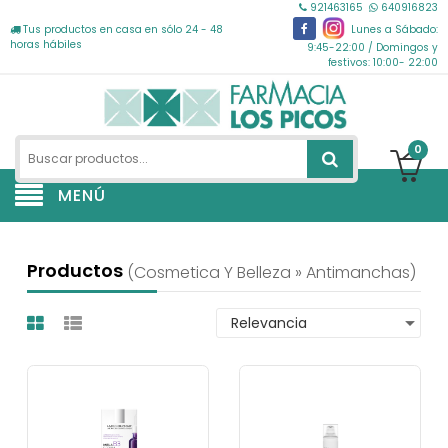
921463165
640916823
Tus productos en casa en sólo 24 - 48
Lunes a Sábado:
horas hábiles
9:45-22:00 / Domingos y
festivos: 10:00- 22:00
0
MENÚ
Productos
(cosmetica Y Belleza » Antimanchas)