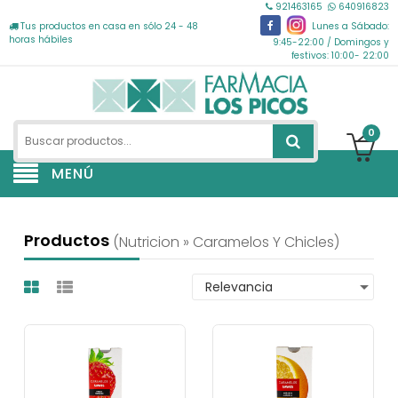
921463165
640916823
Tus productos en casa en sólo 24 - 48
Lunes a Sábado:
horas hábiles
9:45-22:00 / Domingos y
festivos: 10:00- 22:00
0
MENÚ
Productos
(nutricion » Caramelos Y Chicles)