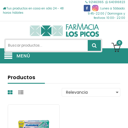
921463165
640916823
Tus productos en casa en sólo 24 - 48
Lunes a Sábado:
horas hábiles
9:45-22:00 / Domingos y
festivos: 10:00- 22:00
0
MENÚ
Productos