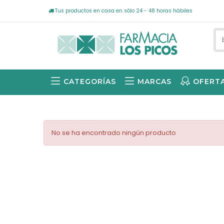
Tus productos en casa en sólo 24 - 48 horas hábiles
CATEGORÍAS
MARCAS
OFERT
AVÈNE SOLARES, -15% DE DESCUENTO 1ª UNIDAD -40% EN LA 2ª UNIDAD
NEUTRÓGENA SOLARES -25%
No se ha encontrado ningún producto