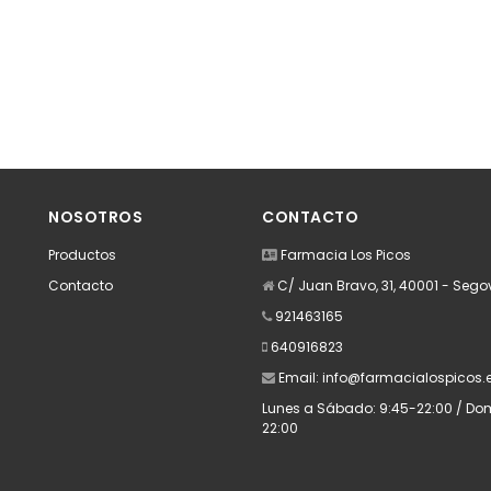
NOSOTROS
CONTACTO
Productos
Farmacia Los Picos
Contacto
C/ Juan Bravo, 31, 40001 - Sego
921463165
640916823
Email:
info@farmacialospicos.
Lunes a Sábado: 9:45-22:00 / Domi
22:00